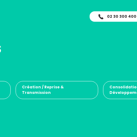
02 30 300 400
s
Création / Reprise &
Consolidatio
Transmission
Développem