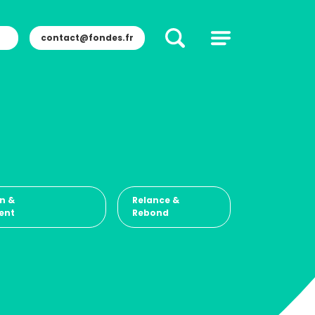
contact@fondes.fr
n &
Relance &
ent
Rebond