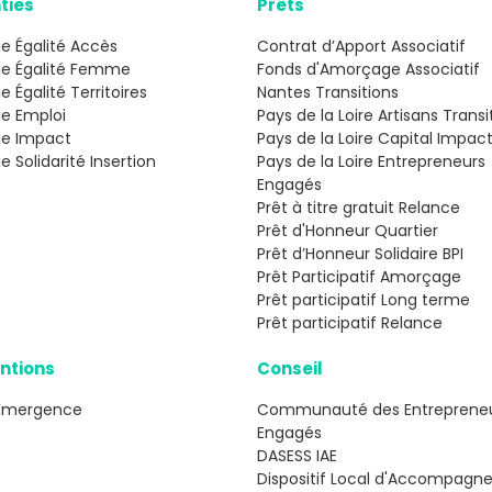
ties
Prêts
e Égalité Accès
Contrat d’Apport Associatif
ie Égalité Femme
Fonds d'Amorçage Associatif
e Égalité Territoires
Nantes Transitions
ie Emploi
Pays de la Loire Artisans Transi
ie Impact
Pays de la Loire Capital Impac
e Solidarité Insertion
Pays de la Loire Entrepreneurs
Engagés
Prêt à titre gratuit Relance
Prêt d'Honneur Quartier
Prêt d’Honneur Solidaire BPI
Prêt Participatif Amorçage
Prêt participatif Long terme
Prêt participatif Relance
ntions
Conseil
Émergence
Communauté des Entreprene
Engagés
DASESS IAE
Dispositif Local d'Accompag