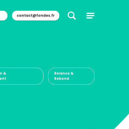
contact@fondes.fr
n &
Relance &
ent
Rebond