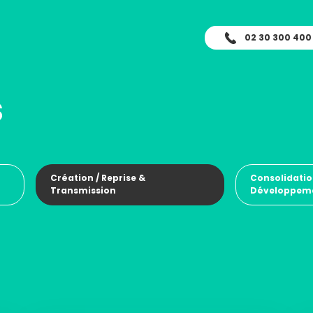
02 30 300 400
s
Création / Reprise &
Consolidatio
Transmission
Développem