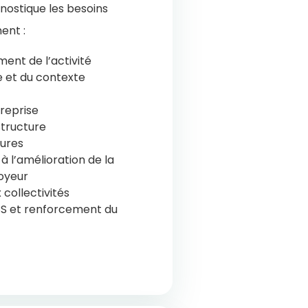
nostique les besoins
ent :
ent de l’activité
e et du contexte
treprise
structure
tures
 l’amélioration de la
loyeur
 collectivités
SS et renforcement du