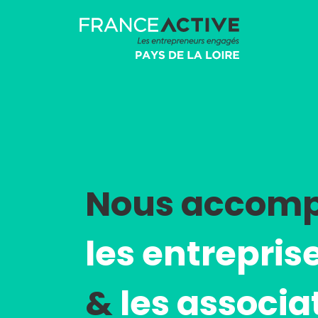
Nous accom
les
entrepris
&
les associa