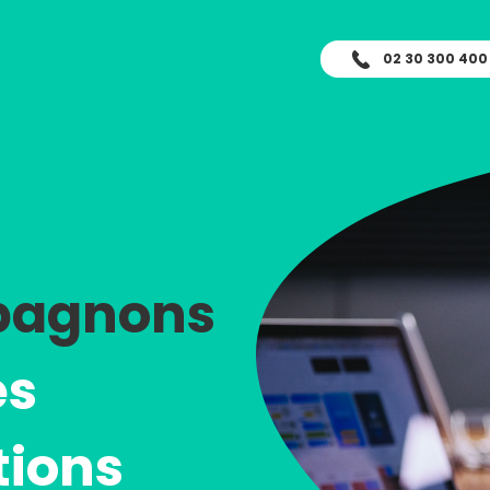
02 30 300 400
pagnons
es
tions