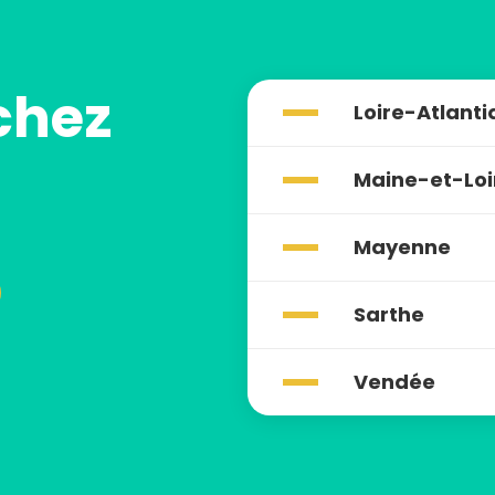
chez
Loire-Atlant
Maine-et-Loi
Mayenne
Sarthe
Vendée