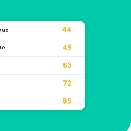
44
ique
49
re
53
72
85