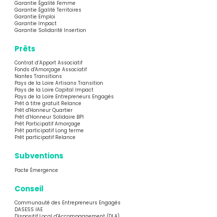
Garantie Égalité Femme
Garantie Égalité Territoires
Garantie Emploi
Garantie Impact
Garantie Solidarité Insertion
Prêts
Contrat d’Apport Associatif
Fonds d'Amorçage Associatif
Nantes Transitions
Pays de la Loire Artisans Transition
Pays de la Loire Capital Impact
Pays de la Loire Entrepreneurs Engagés
Prêt à titre gratuit Relance
Prêt d'Honneur Quartier
Prêt d’Honneur Solidaire BPI
Prêt Participatif Amorçage
Prêt participatif Long terme
Prêt participatif Relance
Subventions
Pacte Émergence
Conseil
Communauté des Entrepreneurs Engagés
DASESS IAE
Dispositif Local d'Accompagnement (DLA)